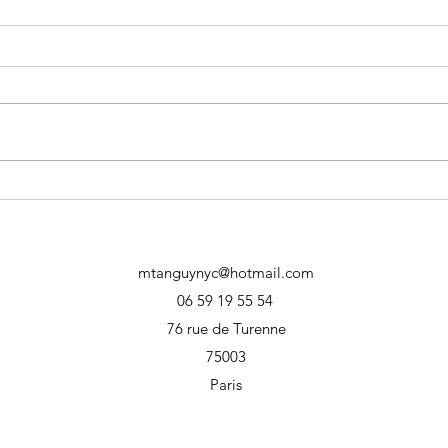
LES COUPURES DU BURN-
Vivez
OUT
vie ?
mtanguynyc@hotmail.com
06 59 19 55 54
76 rue de Turenne
75003
Paris