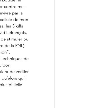
 boucler la 
ter contre mes 
vivre par la 
cellule de mon 
 les 3 kiffs 
id Lefrançois, 
 de stimuler ou 
e de la PNL): 
ion". 
s techniques de 
u bon. 
ent de vérifier 
qu'alors qu'il 
us difficile 