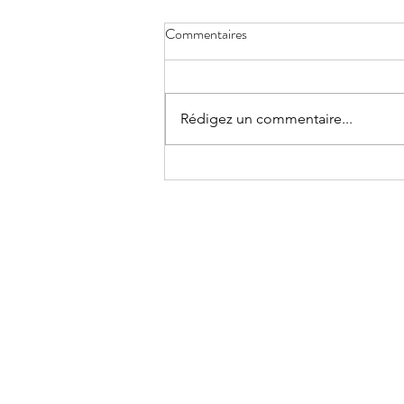
Commentaires
Rédigez un commentaire...
The wisdom of burn-out by Jeff
FOSTER