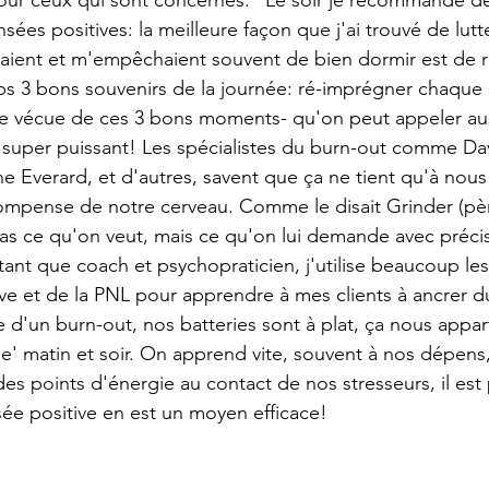
our ceux qui sont concernés." Le soir je recommande de
ées positives: la meilleure façon que j'ai trouvé de lut
aient et m'empêchaient souvent de bien dormir est de re
ps 3 bons souvenirs de la journée: ré-imprégner chaque 
e vécue de ces 3 bons moments- qu'on peut appeler aussi
t super puissant! Les spécialistes du burn-out comme Dav
e Everard, et d'autres, savent que ça ne tient qu'à nous
compense de notre cerveau. Comme le disait Grinder (pèr
pas ce qu'on veut, mais ce qu'on lui demande avec précis
ant que coach et psychopraticien, j'utilise beaucoup le
ive et de la PNL pour apprendre à mes clients à ancrer d
 d'un burn-out, nos batteries sont à plat, ça nous apparti
e' matin et soir. On apprend vite, souvent à nos dépens, 
des points d'énergie au contact de nos stresseurs, il est pl
ée positive en est un moyen efficace! 