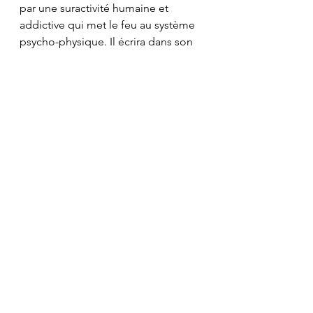
par une suractivité humaine et 
addictive qui met le feu au système 
psycho-physique. Il écrira dans son 
ouvrage référence 
"L'épuisement 
professionnel : la brûlure interne"
 : " 
En tant que psychanalyste et 
praticien, je me suis rendu compte 
que les gens sont parfois victimes 
d'incendie, tout comme les 
immeubles. Sous la tension 
produite par la vie dans notre 
monde complexe, leurs ressources 
internes en viennent à se 
consommer comme sous l'action 
des flammes, ne laissant qu'un vide 
intérieur immense, même si 
l'enveloppe externe semble parfois 
plus ou moins intacte."Il dira 
également avec beaucoup de vision 